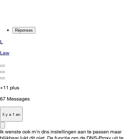
Réponses
L
Law
+11 plus
67
Messages
il y a 1 an
Ik wenste ook m'n dns instellingen aan te passen maar
blijkbaar lukt dit niet. De functie om de DNS-Proxy uit te