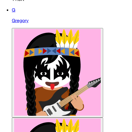
G
Gregory