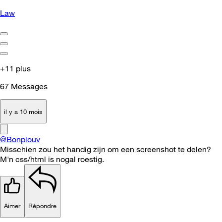
Law
+11 plus
67
Messages
il y a 10 mois
@Bonplouv
Misschien zou het handig zijn om een screenshot te delen?
M'n css/html is nogal roestig.
Aimer
Répondre