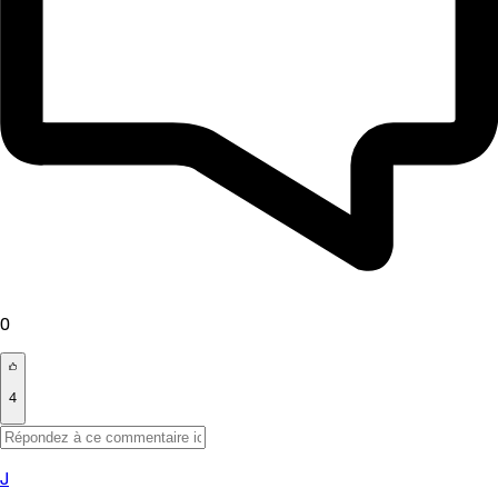
0
4
J