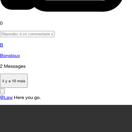
0
B
Bonplouv
2
Messages
il y a 10 mois
@Law
Here you go.