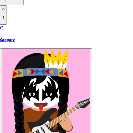
1
G
Gregory