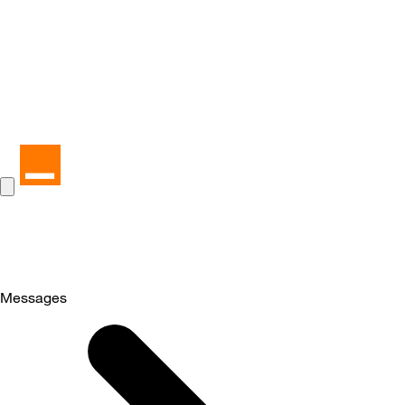
Messages
Selected
Messages