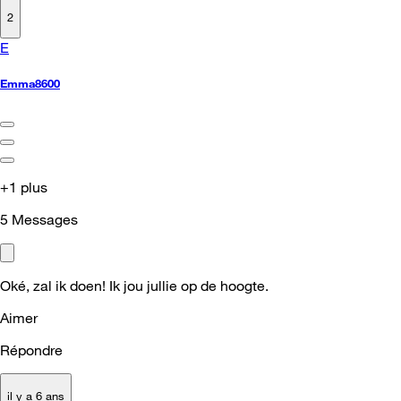
2
E
Emma8600
+1 plus
5
Messages
Oké, zal ik doen! Ik jou jullie op de hoogte.
Aimer
Répondre
il y a 6 ans