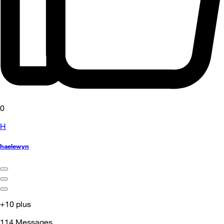
0
H
haelewyn
+10 plus
114
Messages