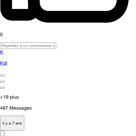
0
K
Kdj
+19 plus
487
Messages
il y a 7 ans