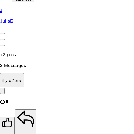
J
JuliaB
+2 plus
3
Messages
il y a 7 ans
🤶
🌲