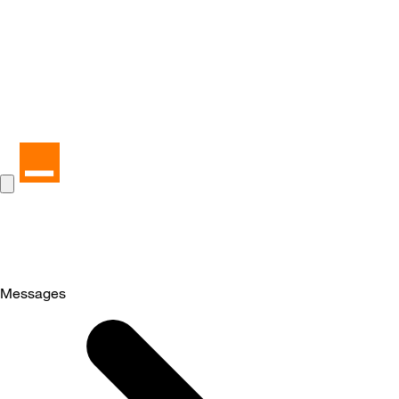
Messages
Selected
Messages