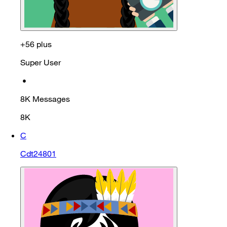
+56 plus
Super User
•
8K
Messages
8K
C
Cdt24801