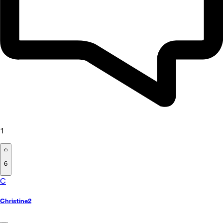
1
6
C
Christine2