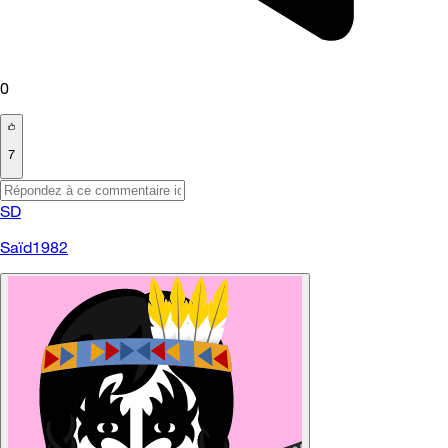
0
7
SD
Saïd1982