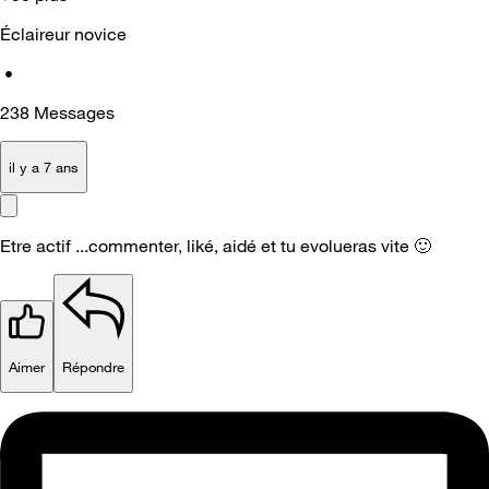
Éclaireur novice
•
238
Messages
il y a 7 ans
Etre actif ...commenter, liké, aidé et tu evolueras vite
🙂
Aimer
Répondre