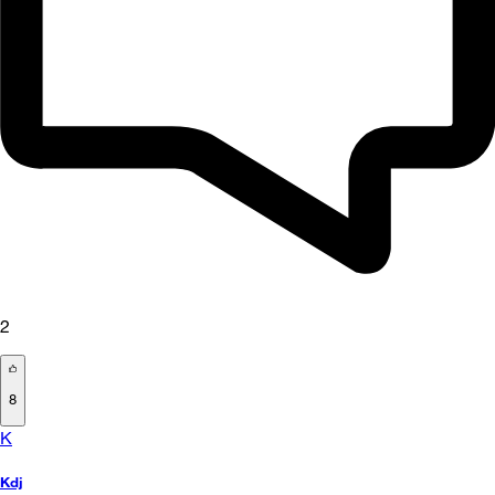
2
8
K
Kdj