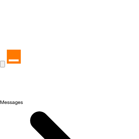
Messages
Selected
Messages