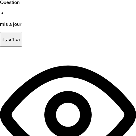
Question
•
mis à jour
il y a 1 an