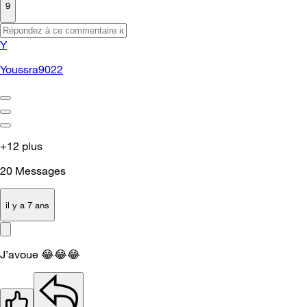
9
Y
Youssra9022
+12 plus
20
Messages
il y a 7 ans
J’avoue
😂
😂
😂