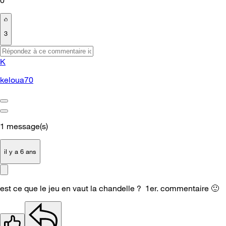
3
K
keloua70
1
message(s)
il y a 6 ans
est ce que le jeu en vaut la chandelle ? 1er. commentaire
🙂