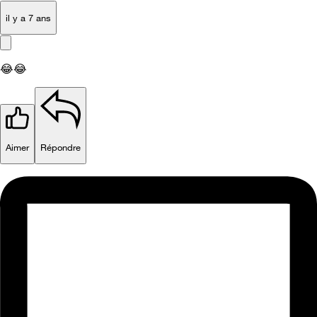
il y a 7 ans
😂
😂
Aimer
Répondre