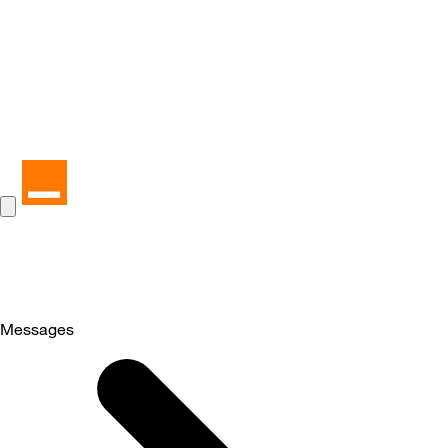
Messages
Selected
Messages