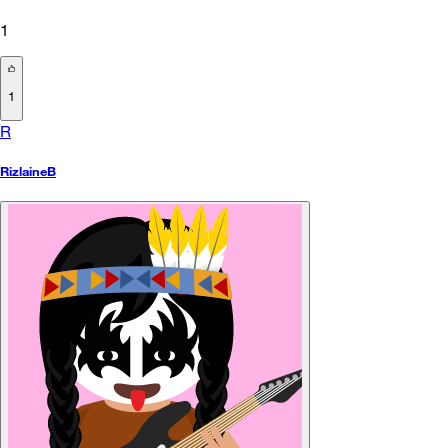
1
1
R
RizlaineB