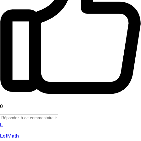
0
L
LefMath