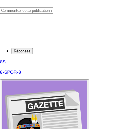
Réponses
8S
8-SPQR-8