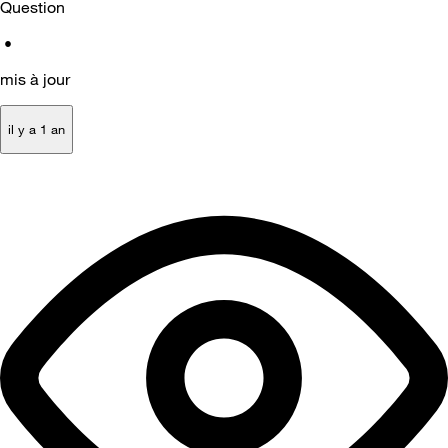
Question
•
mis à jour
il y a 1 an