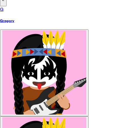
G
Gregory