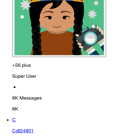
+56 plus
Super User
•
8K
Messages
8K
C
Cdt24801