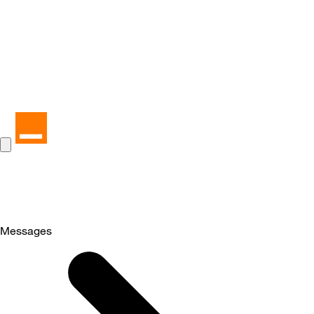
Messages
Selected
Messages