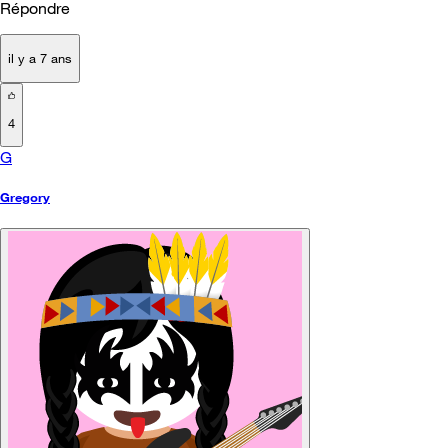
Répondre
il y a 7 ans
4
G
Gregory