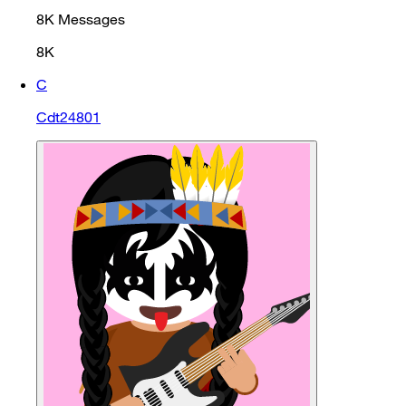
8K
Messages
8K
C
Cdt24801