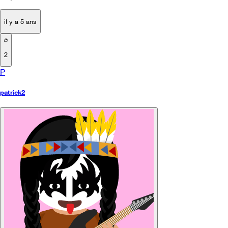
il y a 5 ans
2
P
patrick2