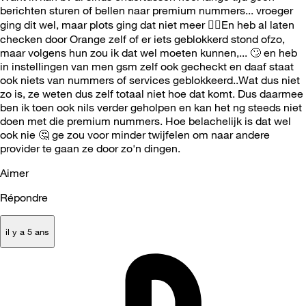
berichten sturen of bellen naar premium nummers... vroeger
ging dit wel, maar plots ging dat niet meer 🤷‍
En heb al laten
checken door Orange zelf of er iets geblokkerd stond ofzo,
maar volgens hun zou ik dat wel moeten kunnen,...
🙄
en heb
in instellingen van men gsm zelf ook gecheckt en daaf staat
ook niets van nummers of services geblokkeerd..Wat dus niet
zo is, ze weten dus zelf totaal niet hoe dat komt. Dus daarmee
ben ik toen ook nils verder geholpen en kan het ng steeds niet
doen met die premium nummers. Hoe belachelijk is dat wel
ook nie
🤔
ge zou voor minder twijfelen om naar andere
provider te gaan ze door zo'n dingen.
Aimer
Répondre
il y a 5 ans