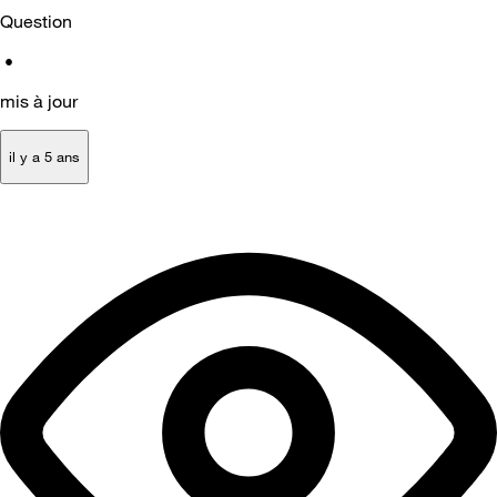
Question
•
mis à jour
il y a 5 ans