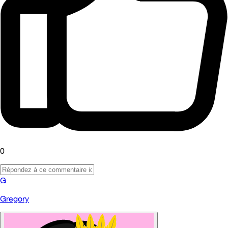
0
G
Gregory