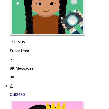
+56 plus
Super User
•
8K
Messages
8K
C
Cdt24801