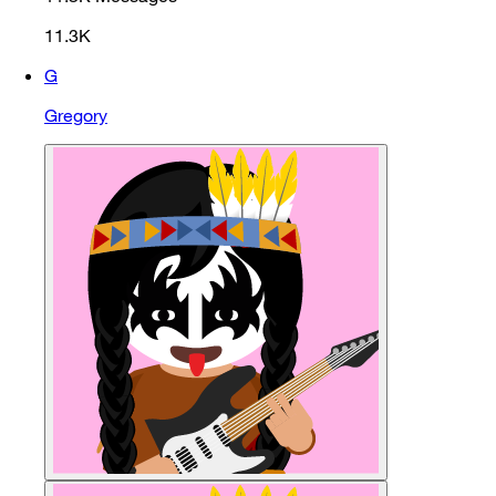
11.3K
G
Gregory