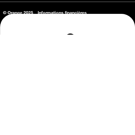
© Orange 2025
Informations financières
Connaissance de l'entreprise
Offres d'emploi
Vie privée
Informations Consommateurs