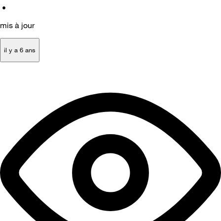
•
mis à jour
il y a 6 ans