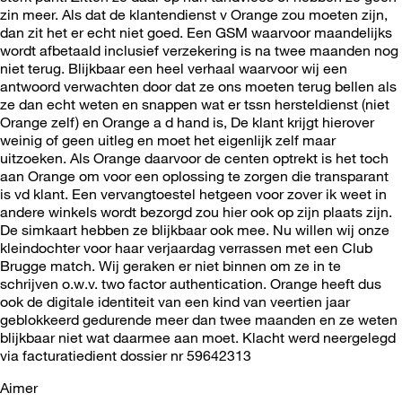
zin meer. Als dat de klantendienst v Orange zou moeten zijn,
dan zit het er echt niet goed. Een GSM waarvoor maandelijks
wordt afbetaald inclusief verzekering is na twee maanden nog
niet terug. Blijkbaar een heel verhaal waarvoor wij een
antwoord verwachten door dat ze ons moeten terug bellen als
ze dan echt weten en snappen wat er tssn hersteldienst (niet
Orange zelf) en Orange a d hand is, De klant krijgt hierover
weinig of geen uitleg en moet het eigenlijk zelf maar
uitzoeken. Als Orange daarvoor de centen optrekt is het toch
aan Orange om voor een oplossing te zorgen die transparant
is vd klant. Een vervangtoestel hetgeen voor zover ik weet in
andere winkels wordt bezorgd zou hier ook op zijn plaats zijn.
De simkaart hebben ze blijkbaar ook mee. Nu willen wij onze
kleindochter voor haar verjaardag verrassen met een Club
Brugge match. Wij geraken er niet binnen om ze in te
schrijven o.w.v. two factor authentication. Orange heeft dus
ook de digitale identiteit van een kind van veertien jaar
geblokkeerd gedurende meer dan twee maanden en ze weten
blijkbaar niet wat daarmee aan moet. Klacht werd neergelegd
via facturatiedient dossier nr 59642313
Aimer