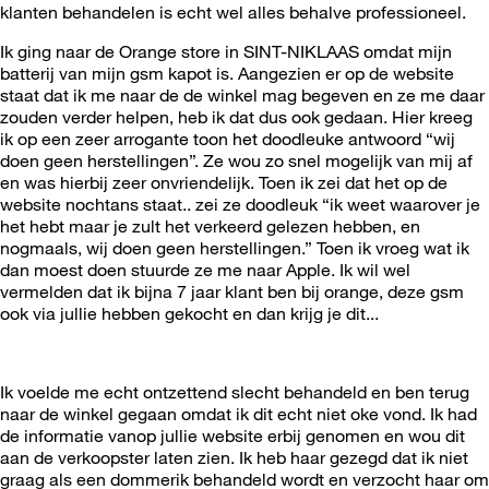
klanten behandelen is echt wel alles behalve professioneel.
Ik ging naar de Orange store in SINT-NIKLAAS omdat mijn
batterij van mijn gsm kapot is. Aangezien er op de website
staat dat ik me naar de de winkel mag begeven en ze me daar
zouden verder helpen, heb ik dat dus ook gedaan. Hier kreeg
ik op een zeer arrogante toon het doodleuke antwoord “wij
doen geen herstellingen”. Ze wou zo snel mogelijk van mij af
en was hierbij zeer onvriendelijk. Toen ik zei dat het op de
website nochtans staat.. zei ze doodleuk “ik weet waarover je
het hebt maar je zult het verkeerd gelezen hebben, en
nogmaals, wij doen geen herstellingen.” Toen ik vroeg wat ik
dan moest doen stuurde ze me naar Apple. Ik wil wel
vermelden dat ik bijna 7 jaar klant ben bij orange, deze gsm
ook via jullie hebben gekocht en dan krijg je dit...
Ik voelde me echt ontzettend slecht behandeld en ben terug
naar de winkel gegaan omdat ik dit echt niet oke vond. Ik had
de informatie vanop jullie website erbij genomen en wou dit
aan de verkoopster laten zien. Ik heb haar gezegd dat ik niet
graag als een dommerik behandeld wordt en verzocht haar om