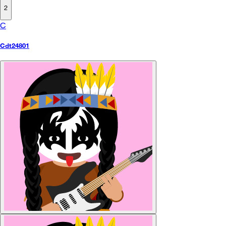
2
C
Cdt24801