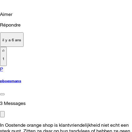
Aimer
Répondre
il y a 6 ans
1
P
pboesmans
3
Messages
In Oostende orange shop is klantvriendelijkheid niet echt een
sterk punt. Zitten ze daar op hun tandvlees of hebben ze geen