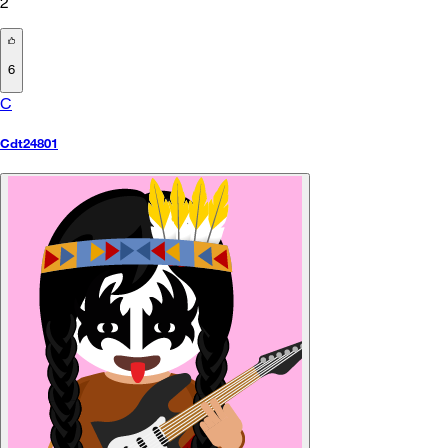
2
6
C
Cdt24801