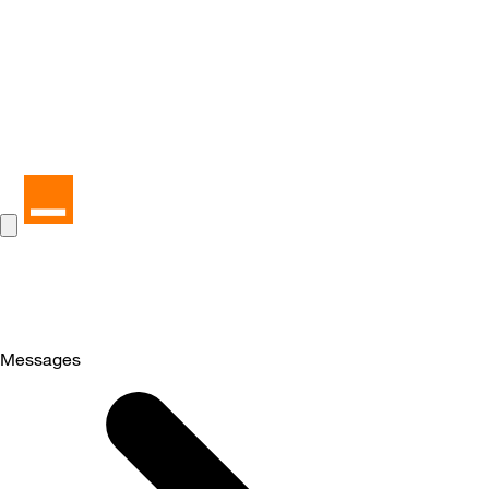
Messages
Selected
Messages