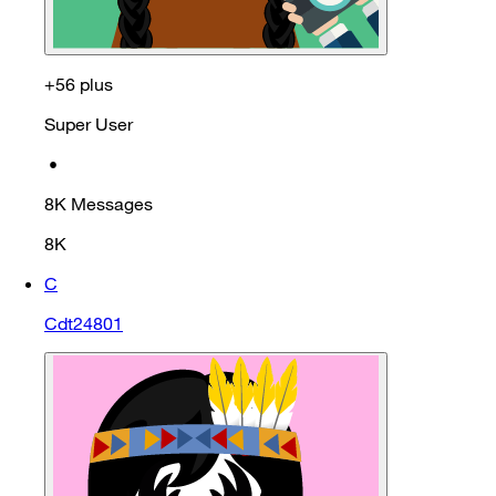
+56 plus
Super User
•
8K
Messages
8K
C
Cdt24801