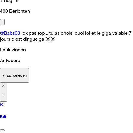
+ nog 19
400
Berichten
@Babs03
ok pas top... tu as choisi quoi lol et le giga valable 7
jours c'est dingue ça
😵
😵
Leuk vinden
Antwoord
7 jaar geleden
4
K
Kdj