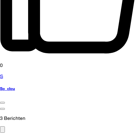
0
S
So_clou
3
Berichten