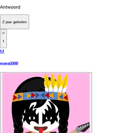
Antwoord
2 jaar geleden
1
M
maya3300