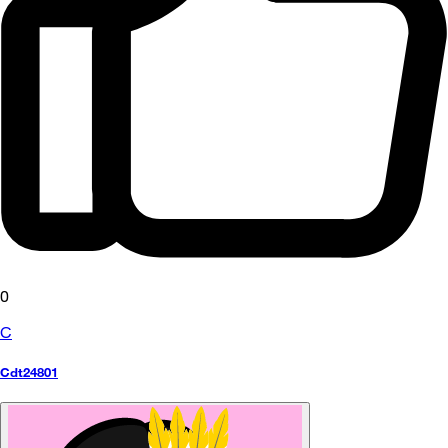
0
C
Cdt24801