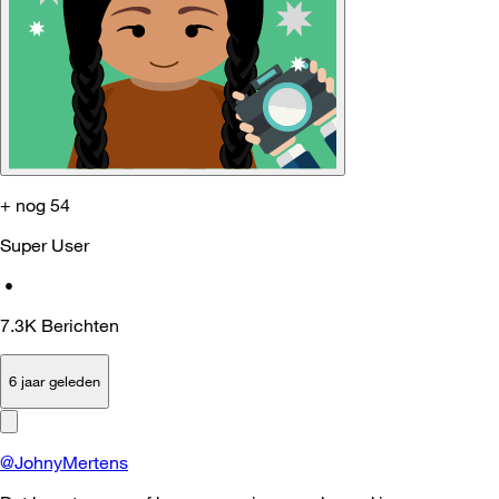
+ nog 54
Super User
•
7.3K
Berichten
6 jaar geleden
@JohnyMertens