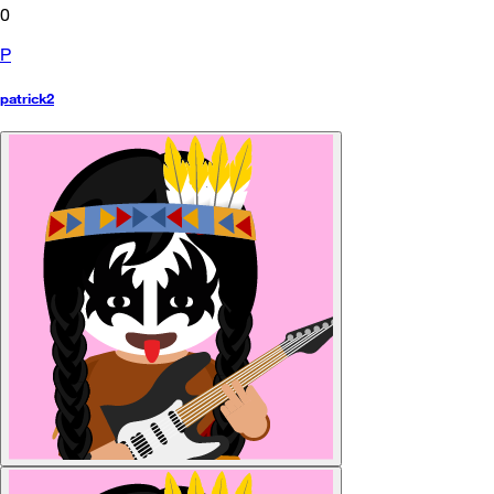
0
P
patrick2