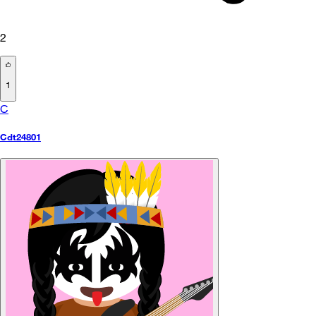
2
1
C
Cdt24801