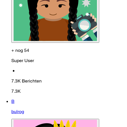
+ nog 54
Super User
•
7.3K
Berichten
7.3K
B
bulrog