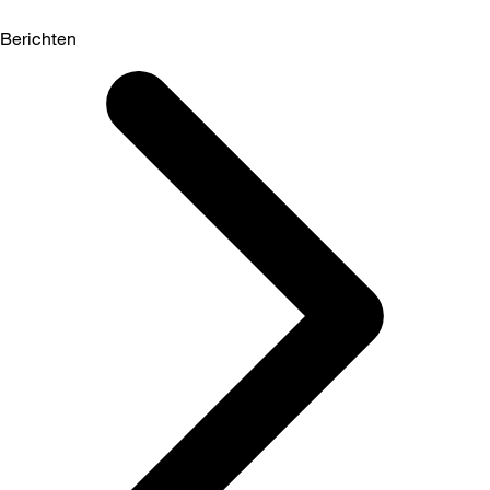
Berichten
Selected
Berichten