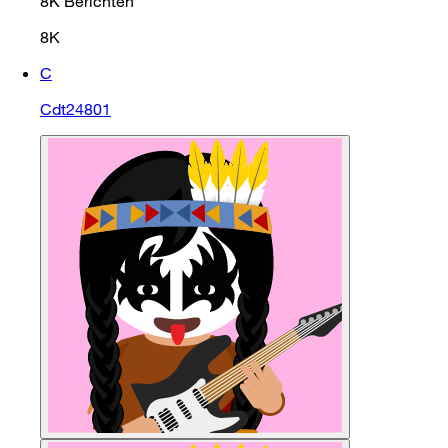
8K
Berichten
8K
C
Cdt24801