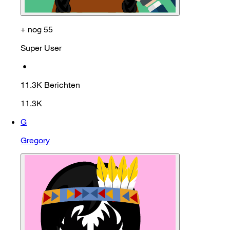
+ nog 55
Super User
•
11.3K
Berichten
11.3K
G
Gregory