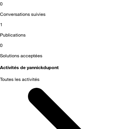
0
Conversations suivies
1
Publications
0
Solutions acceptées
Activités de yannickdupont
Toutes les activités
Selected
Toutes
les
activités