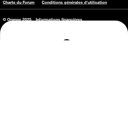
Charte du Forum
Conditions générales d'utilisation
© Orange 2025
Informations financières
Connaissance de l'entreprise
Offres d'emploi
Vie privée
Informations Consommateurs