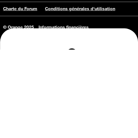
Charte du Forum
Conditions générales d'utilisation
© Orange 2025
Informations financières
Connaissance de l'entreprise
Offres d'emploi
Vie privée
Informations Consommateurs