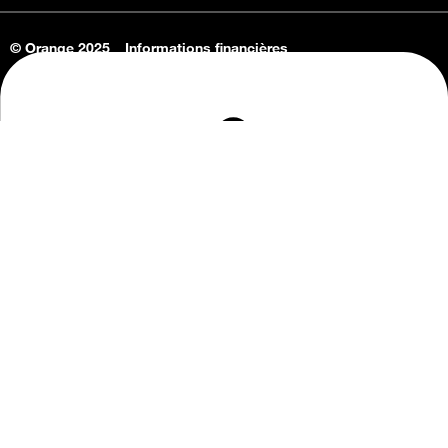
© Orange 2025
Informations financières
Connaissance de l'entreprise
Offres d'emploi
Vie privée
Informations Consommateurs