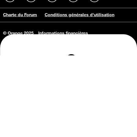
Charte du Forum
Conditions générales d'utilisation
© Orange 2025
Informations financières
Connaissance de l'entreprise
Offres d'emploi
Vie privée
Informations Consommateurs