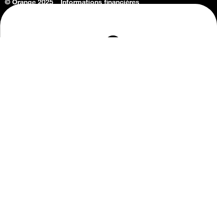
© Orange 2025
Informations financières
Connaissance de l'entreprise
Offres d'emploi
Vie privée
Informations Consommateurs