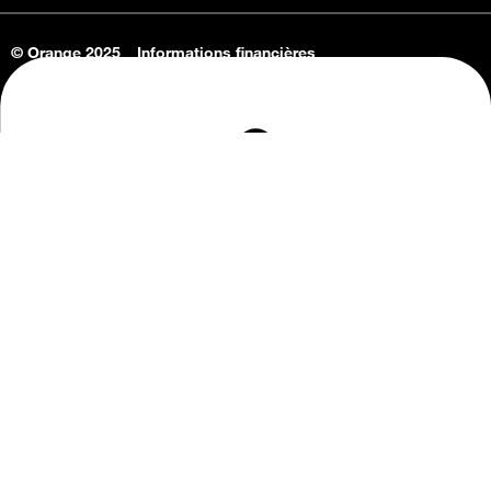
© Orange 2025
Informations financières
Connaissance de l'entreprise
Offres d'emploi
Vie privée
Informations Consommateurs