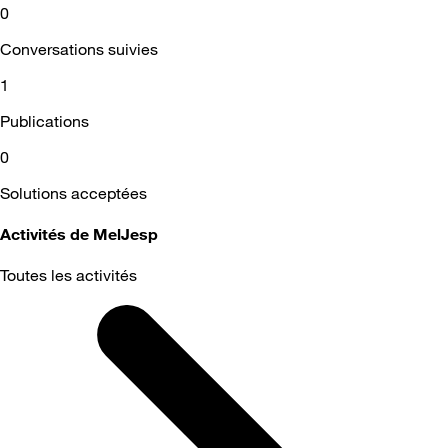
0
Conversations suivies
1
Publications
0
Solutions acceptées
Activités de MelJesp
Toutes les activités
Selected
Toutes
les
activités