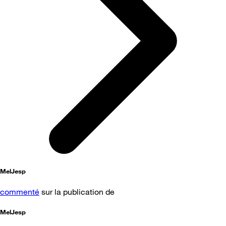
MelJesp
commenté
sur la publication de
MelJesp