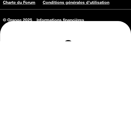
Charte du Forum
Conditions générales d'utilisation
© Orange 2025
Informations financières
Connaissance de l'entreprise
Offres d'emploi
Vie privée
Informations Consommateurs