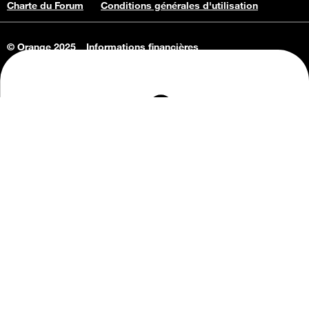
Charte du Forum
Conditions générales d'utilisation
© Orange 2025
Informations financières
Connaissance de l'entreprise
Offres d'emploi
Vie privée
Informations Consommateurs