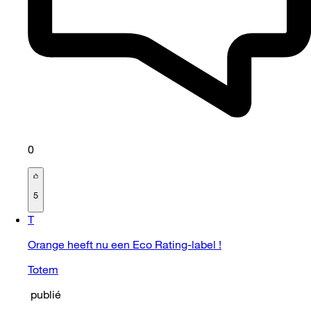
0
5
T
Orange heeft nu een Eco Rating-label !
Totem
publié