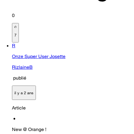
0
7
R
Onze Super User Josette
RizlaineB
publié
il y a 2 ans
Article
•
New @ Orange !