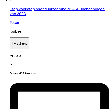
Stap voor stap naar duurzaamheid: CSR-inspanningen
van 2023
Totem
publié
il y a 2 ans
Article
•
New @ Orange !