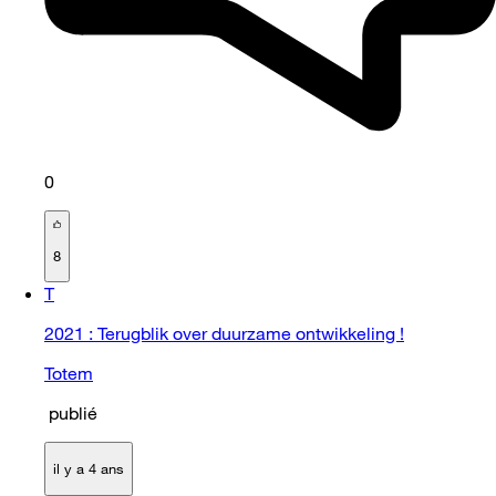
0
8
T
2021 : Terugblik over duurzame ontwikkeling !
Totem
publié
il y a 4 ans