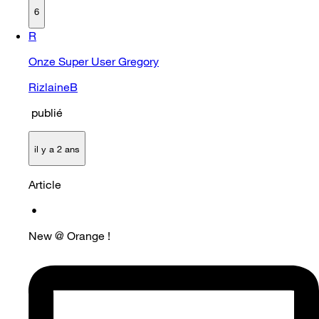
6
R
Onze Super User Gregory
RizlaineB
publié
il y a 2 ans
Article
•
New @ Orange !