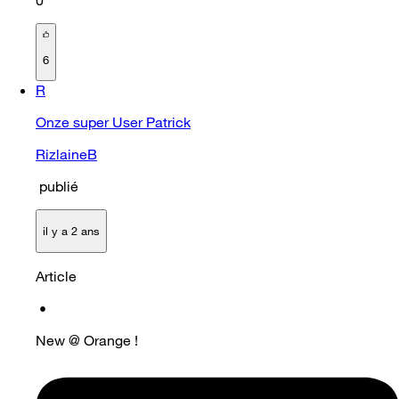
0
6
R
Onze super User Patrick
RizlaineB
publié
il y a 2 ans
Article
•
New @ Orange !