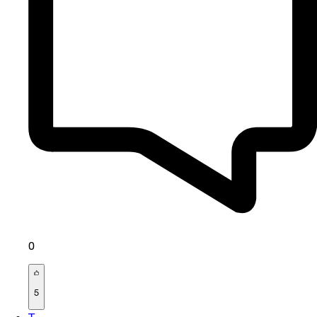
0
5
T