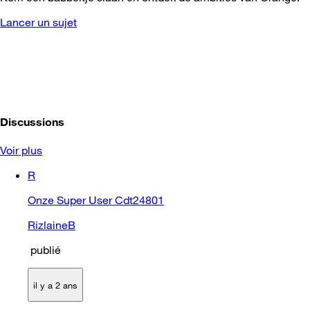
Lancer un sujet
Discussions
Voir plus
R
Onze Super User Cdt24801
RizlaineB
publié
il y a 2 ans