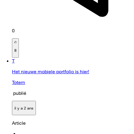
0
8
T
Het nieuwe mobiele portfolio is hier!
Totem
publié
il y a 2 ans
Article
•