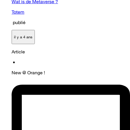
Wat is de Metaverse ?
Totem
publié
il y a 4 ans
Article
•
New @ Orange !