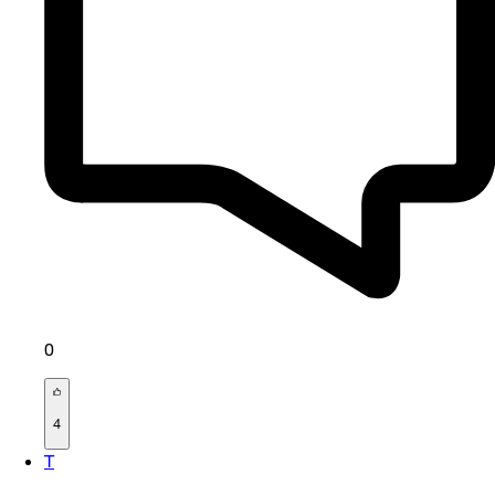
0
4
T