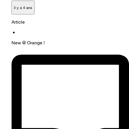
il y a 4 ans
Article
•
New @ Orange !