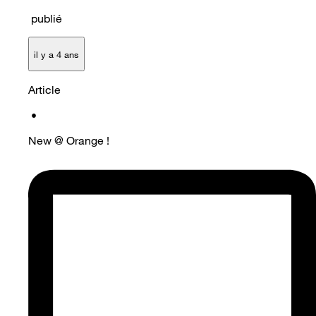
publié
il y a 4 ans
Article
•
New @ Orange !