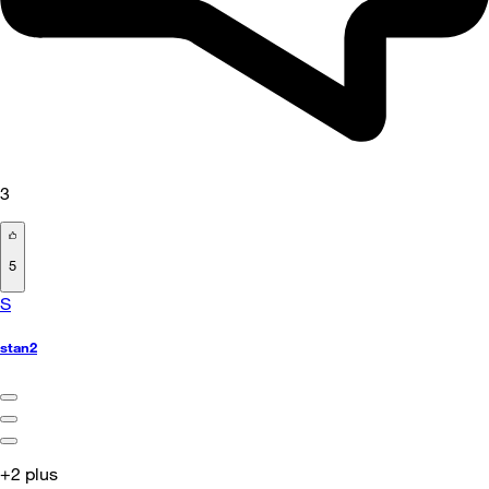
3
5
S
stan2
+2 plus