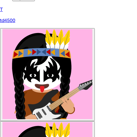
T
td4500