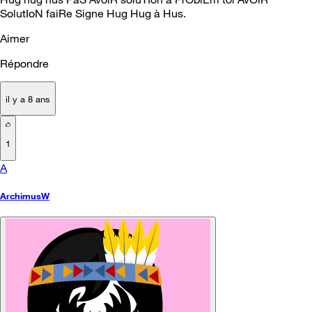
SolutIoN faiRe Signe Hug Hug à Hus.
Aimer
Répondre
il y a 8 ans
1
A
ArchimusW