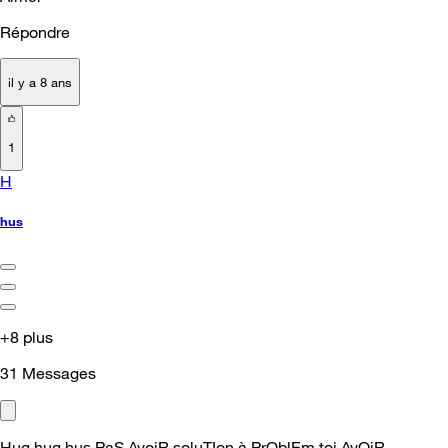
Répondre
il y a 8 ans
1
H
hus
+8 plus
31
Messages
Hug hug hus PaS AvoiR soluTIon à PrOblEm toi AvOiR