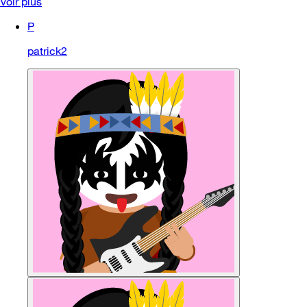
Voir plus
P
patrick2