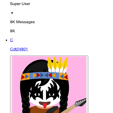
Super User
•
8K
Messages
8K
C
Cdt24801