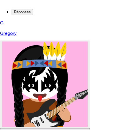
Réponses
G
Gregory