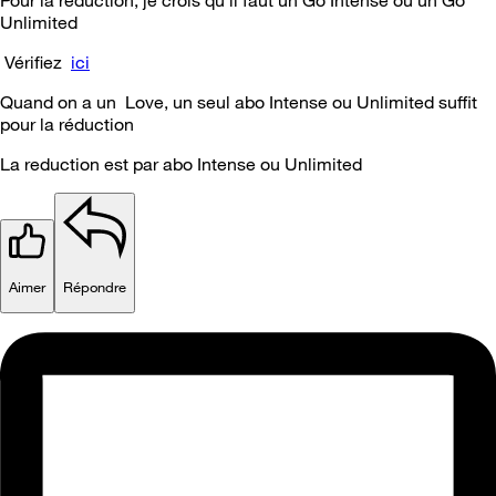
Pour la
r
é
duction, je crois qu'il faut un Go Intense ou un Go
Unlimited
V
é
rifiez
ici
Quand on a un Love, un seul abo Intense ou Unlimited suffit
pour la
r
é
duction
La
reduction
est par abo
Intense
ou
Unlimited
Aimer
Répondre