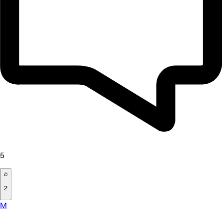
5
2
M