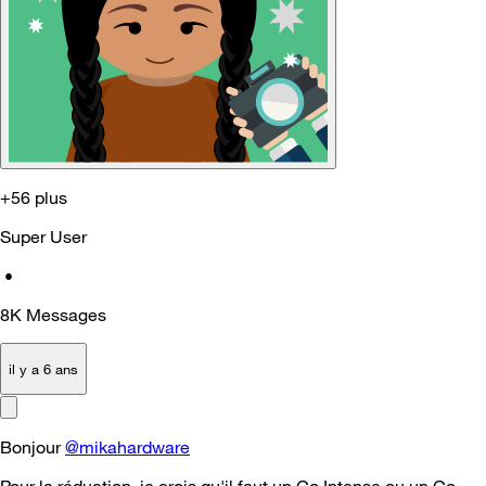
+56 plus
Super User
•
8K
Messages
il y a 6 ans
Bonjour
@mikahardware