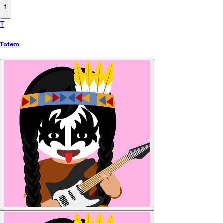
1
T
Totem