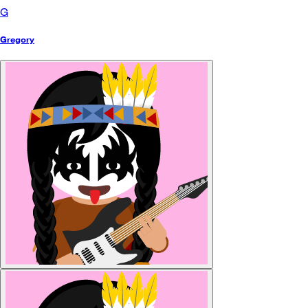
G
Gregory