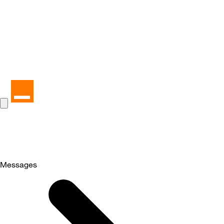
Messages
Selected
Messages