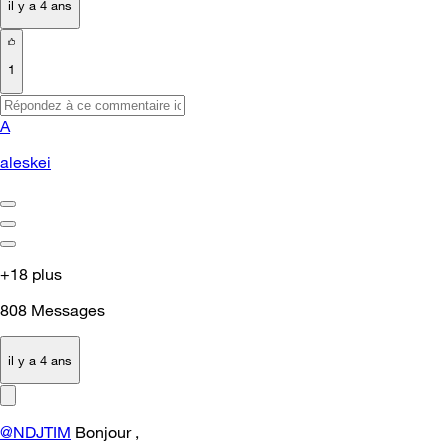
il y a 4 ans
1
A
aleskei
+18 plus
808
Messages
il y a 4 ans
@NDJTIM
Bonjour ,