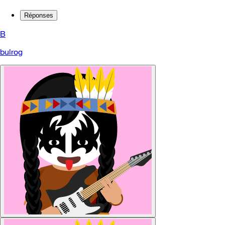
Réponses
B
bulrog