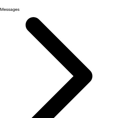
Messages
Selected
Messages