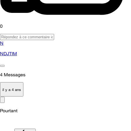
0
N
NDJTIM
4
Messages
il y a 4 ans
Pourtant