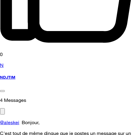
0
N
NDJTIM
4
Messages
@aleskei
Bonjour,
C'est tout de même dingue que je postes un message sur un