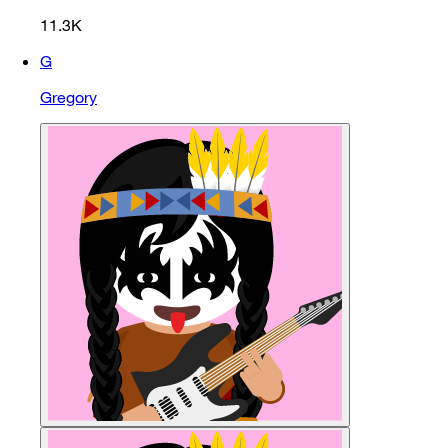
11.3K
G
Gregory