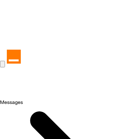
Messages
Selected
Messages