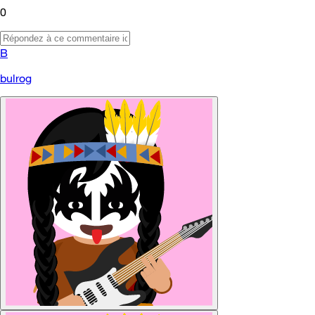
0
B
bulrog