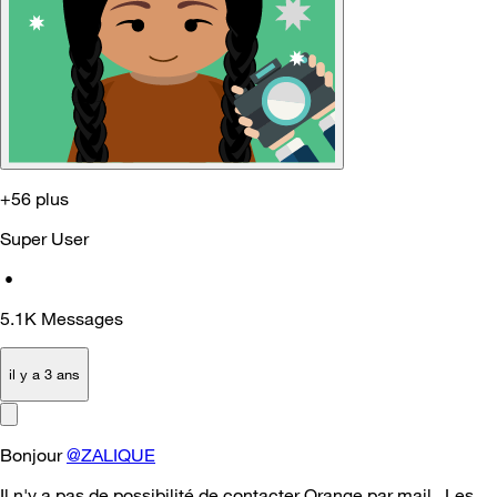
+56 plus
Super User
•
5.1K
Messages
il y a 3 ans
Bonjour
@ZALIQUE
Il n'y a pas de possibilité de contacter Orange par mail. Les