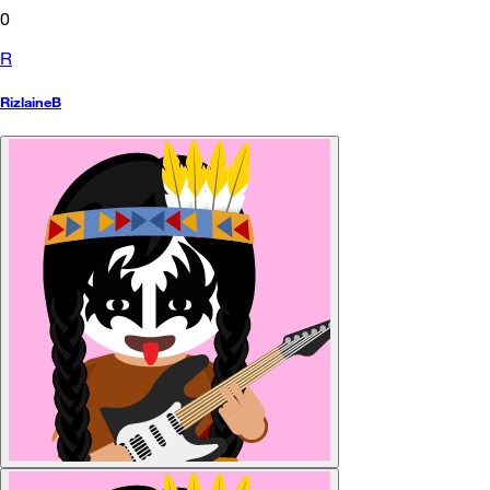
0
R
RizlaineB