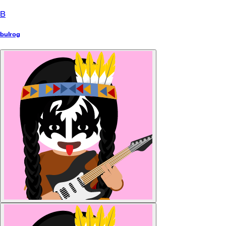
B
bulrog