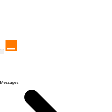
Messages
Selected
Messages