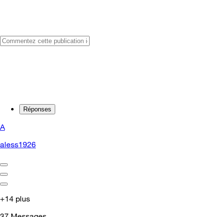
Réponses
A
aless1926
+14 plus
37
Messages