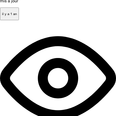
mis à jour
il y a 1 an