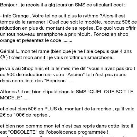
Bonjour , je reçois il a qlq jours un SMS de stipulant ceçi :
-
info
Orange
. Votre tel ne suit plus le rythme ?Alors il est
temps de le ramener ! Quel que soit le modèle, recevez 50€ de
réduction en plus du montant de sa reprise. De quoi vous offrir
un tout nouveau smartphone a prix réduit . Foncez en shop
orange
et présentez le code :.......
Génial !...mon tel rame (bien que je ne l'aie depuis que 4 ans
😕
) ! c'est mon annif ! je vais m'offrir un smarphone.
je vais au Shop hier, et là le mec me dit "vous n'avez pas droit
au 50€ de réduction car votre "Ancien" tel n'est pas repris
dans notre liste des "Reprises" ....
Attends ! il est bien stipulé dans le SMS "QUEL QUE SOIT LE
MODELE" .....
et c'est bien 50€ en PLUS du montant de la reprise , qu'il vale
2€ ou 100€ de reprise ,
et bien non comme mon tel n'est pas repris dans cette liste il
est "OBSOLETE" de l'obsolècence programmée !