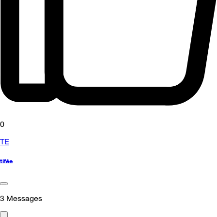
0
TE
tifée
3
Messages