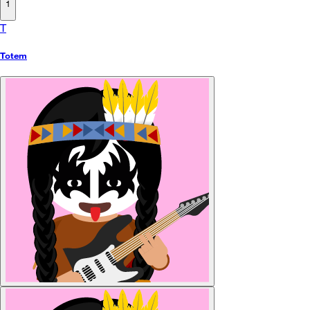
1
T
Totem