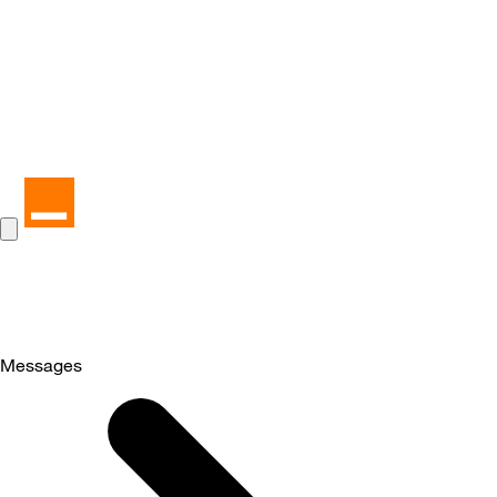
Messages
Selected
Messages