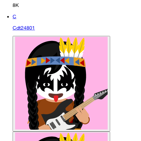
8K
C
Cdt24801