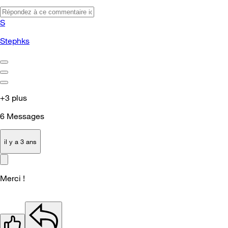
S
Stephks
+3 plus
6
Messages
il y a 3 ans
Merci !