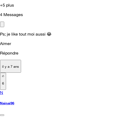
+5 plus
4
Messages
Ps; je like tout moi aussi
😂
Aimer
Répondre
il y a 7 ans
6
N
Najnaj96