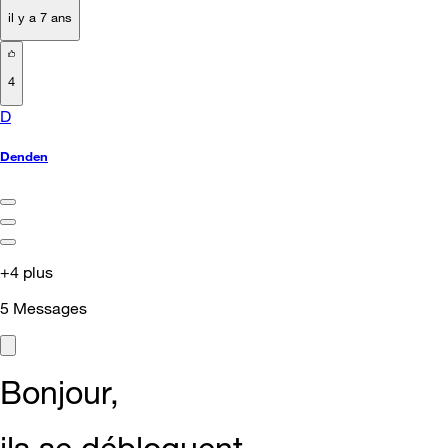
il y a 7 ans
4
D
Denden
+4 plus
5
Messages
Bonjour,
ils se débloquent