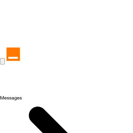
Messages
Selected
Messages