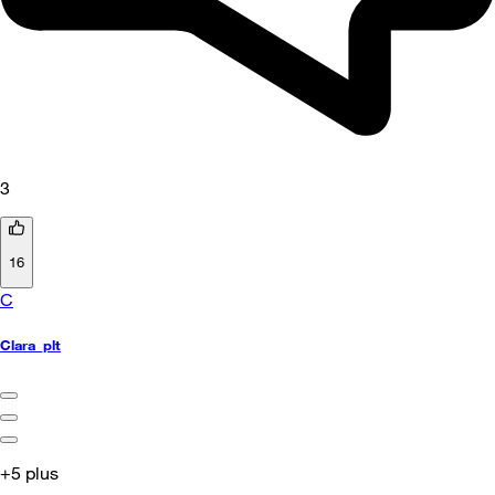
3
16
C
Clara_plt
+5 plus