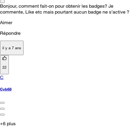
Bonjour, comment fait-on pour obtenir les badges? Je
commente, Like etc mais pourtant aucun badge ne s’active ?
Aimer
Répondre
il y a 7 ans
22
C
Cyb68
+6 plus