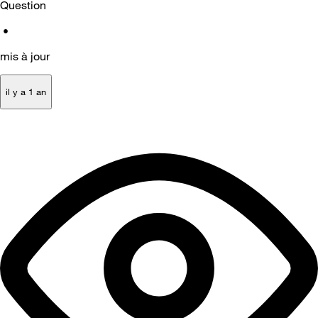
Question
•
mis à jour
il y a 1 an