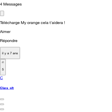
4
Messages
Télécharge My orange cela t'aidera !
Aimer
Répondre
il y a 7 ans
5
C
Clara_plt