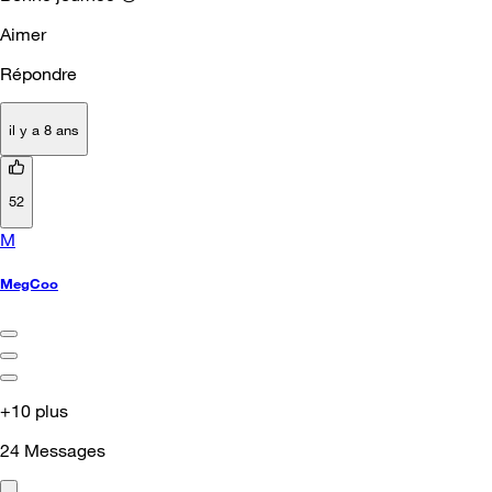
Aimer
Répondre
il y a 8 ans
52
M
MegCoo
+10 plus
24
Messages