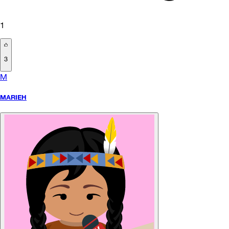
1
3
M
MARIEH