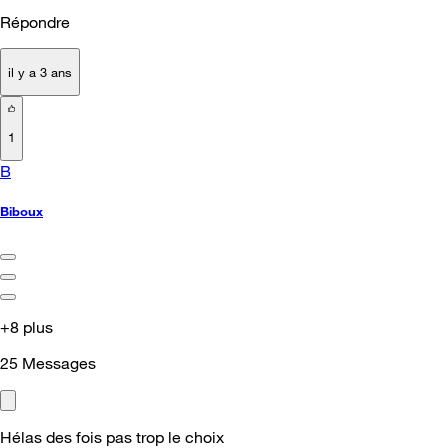
Répondre
il y a 3 ans
1
B
Biboux
+8 plus
25
Messages
Hélas des fois pas trop le choix