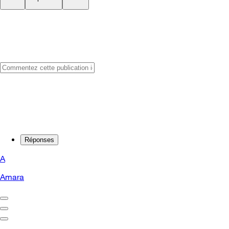
Réponses
A
Amara