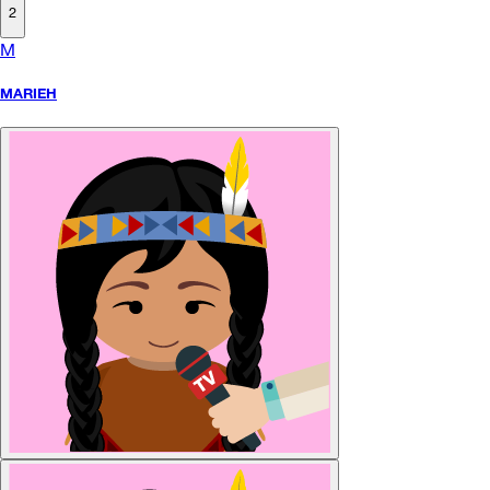
2
M
MARIEH