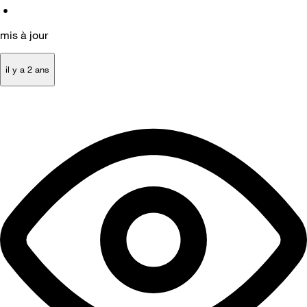
•
mis à jour
il y a 2 ans