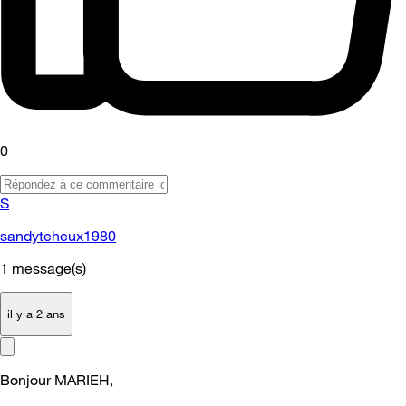
0
S
sandyteheux1980
1
message(s)
il y a 2 ans
Bonjour MARIEH,