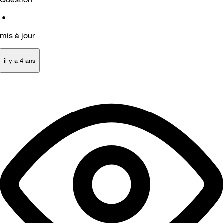
•
mis à jour
il y a 4 ans