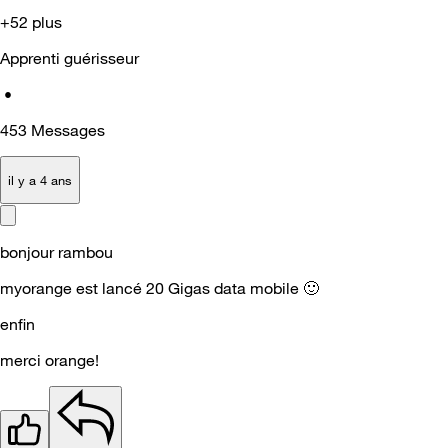
+52 plus
Apprenti guérisseur
•
453
Messages
il y a 4 ans
bonjour rambou
myorange est lancé 20 Gigas data mobile
🙂
enfin
merci orange!