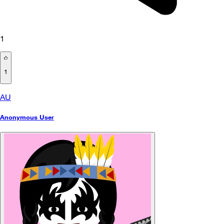
1
1
AU
Anonymous User