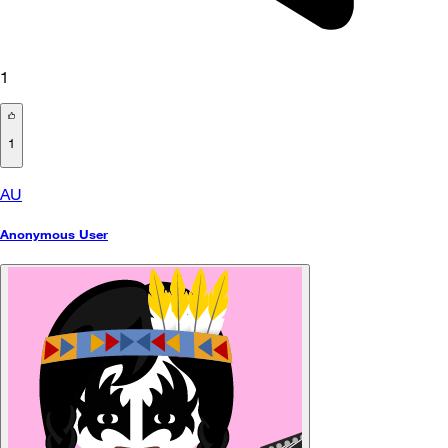
1
1
AU
Anonymous User