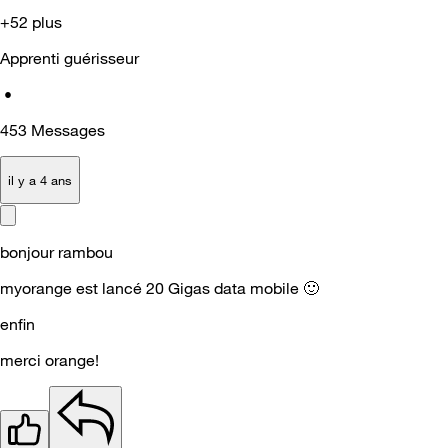
+52 plus
Apprenti guérisseur
•
453
Messages
il y a 4 ans
bonjour rambou
myorange est lancé 20 Gigas data mobile
🙂
enfin
merci orange!