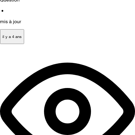
•
mis à jour
il y a 4 ans