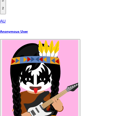
2
AU
Anonymous User