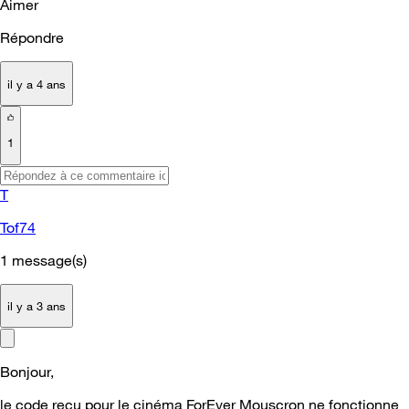
Aimer
Répondre
il y a 4 ans
1
T
Tof74
1
message(s)
il y a 3 ans
Bonjour,
le code reçu pour le cinéma ForEver Mouscron ne fonctionne