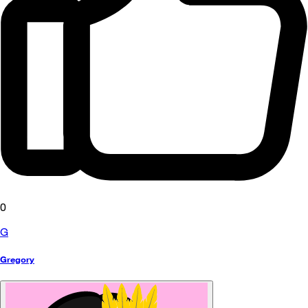
0
G
Gregory