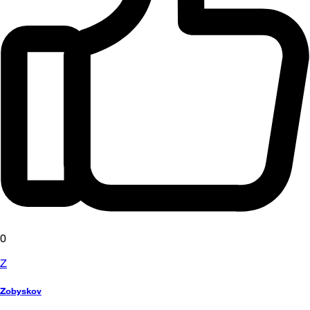
0
Z
Zobyskov