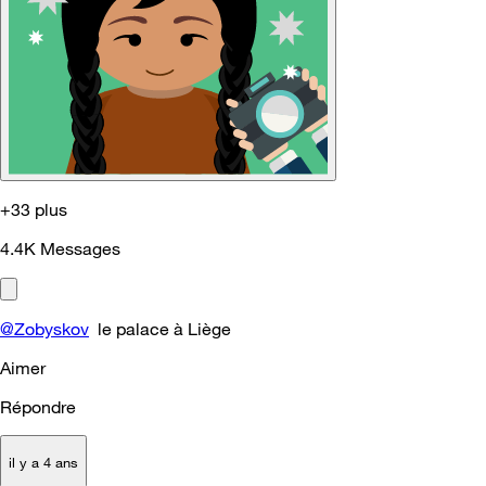
+33 plus
4.4K
Messages
@Zobyskov
le palace à Liège
Aimer
Répondre
il y a 4 ans