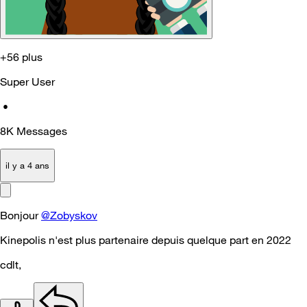
+56 plus
Super User
•
8K
Messages
il y a 4 ans
Bonjour
@Zobyskov
Kinepolis n'est plus partenaire depuis quelque part en 2022
cdlt,