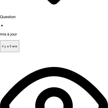
Question
•
mis à jour
il y a 3 ans