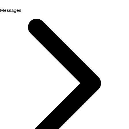
Messages
Selected
Messages