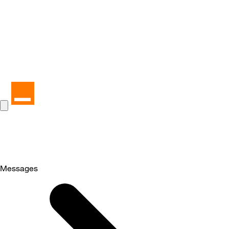
Messages
Selected
Messages