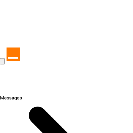
Messages
Selected
Messages