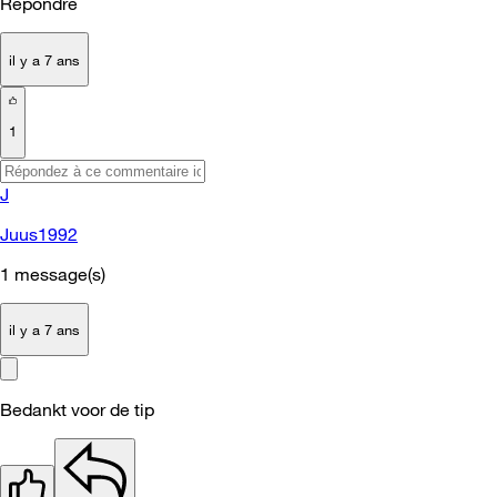
Répondre
il y a 7 ans
1
J
Juus1992
1
message(s)
il y a 7 ans
Bedankt voor de tip