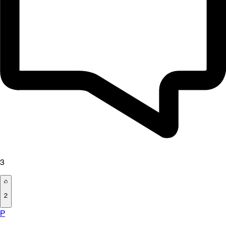
3
2
P