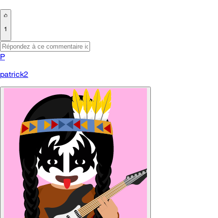
1
P
patrick2