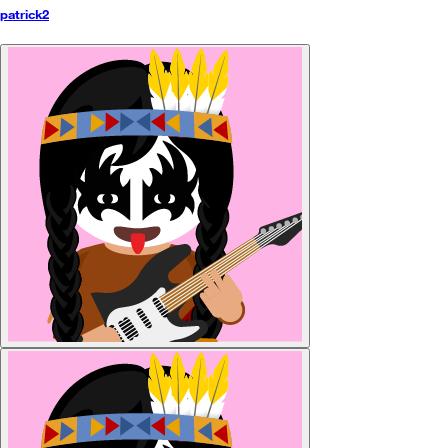
patrick2