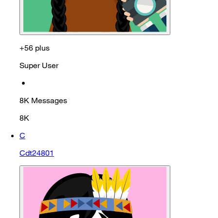
+56 plus
Super User
•
8K
Messages
8K
C
Cdt24801