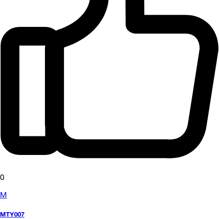
0
M
MTY007