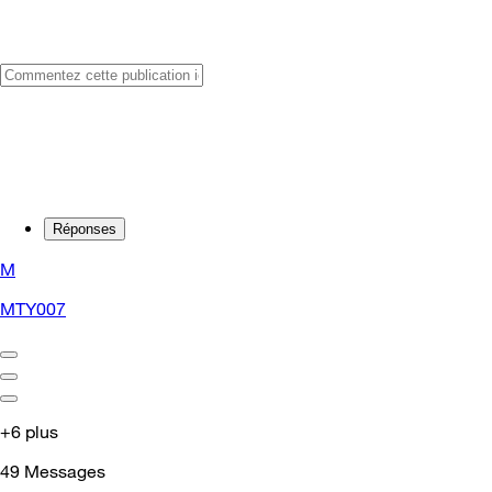
Réponses
M
MTY007
+6 plus
49
Messages