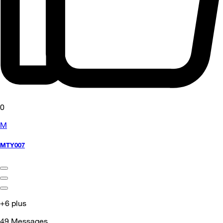
0
M
MTY007
+6 plus
49
Messages