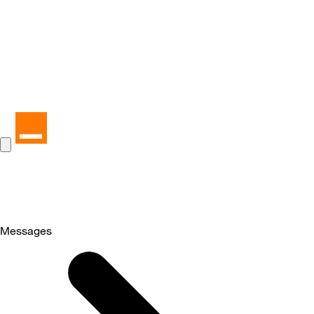
Messages
Selected
Messages