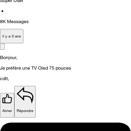
Super User
•
8K
Messages
il y a 3 ans
Bonjour,
Je préfère une TV Oled 75 pouces
cdlt,
Aimer
Répondre