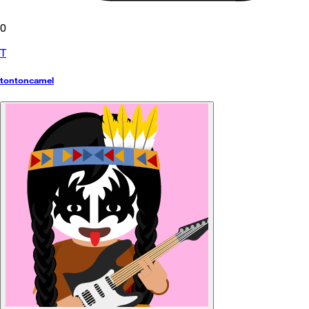
0
T
tontoncamel