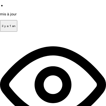
•
mis à jour
il y a 1 an