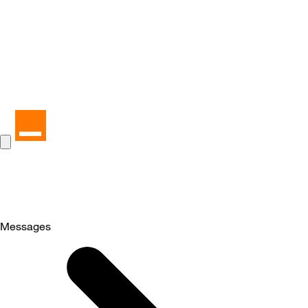
Messages
Selected
Messages