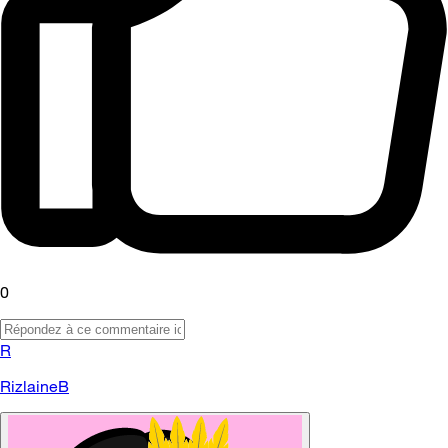
0
R
RizlaineB