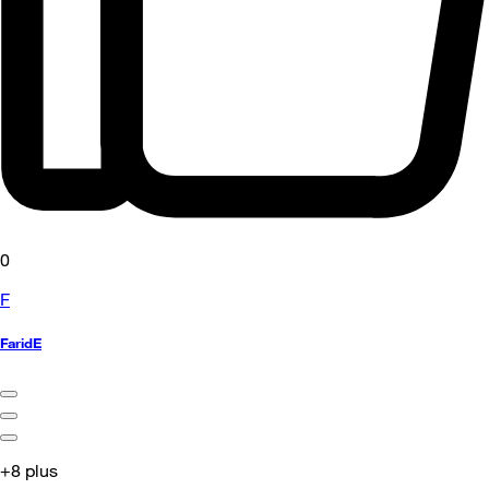
0
F
FaridE
+8 plus