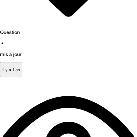
Question
•
mis à jour
il y a 1 an