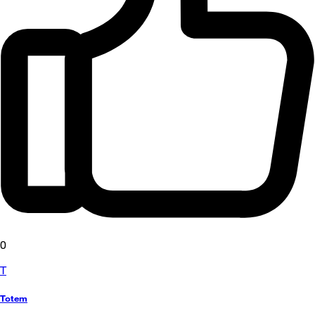
0
T
Totem