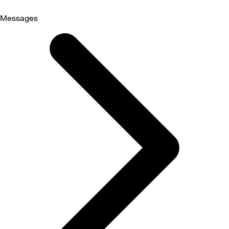
Messages
Selected
Messages