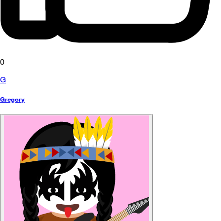
0
G
Gregory