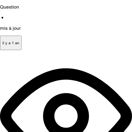
Question
•
mis à jour
il y a 1 an