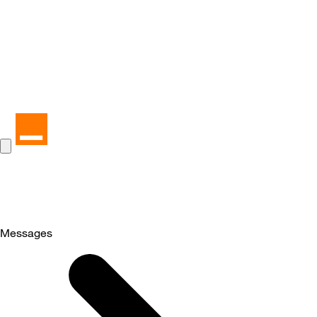
Messages
Selected
Messages