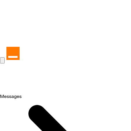
Messages
Selected
Messages