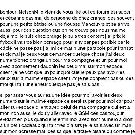
bonjour NelsonM je vient de vous lire oui ce forum est super
et dépanne pas mal de personne de chez orange ces souvent
pour une petite bêtise ou une frousse Manœuvre et sa arrive
aussi pour des question que on ne trouve pas nous maime
deja moi je suis chez orange je suis tres content j'ai prix le
flybox il va tres bien domage pour la tv car pas posible car le
câble ne passe pas j'ai mi ce matin une parabole pour fransat
et ok mai je peux vous demander quelque chose j'ai deux
numero chez orange un pour ma compagne et un pour moi
avec abonnement dauphin les deux mai sur mon espace
client je ne voit que un pour quoi que je peux pas avoir les
deux sur la maime espace client ?? je ne conprent pas ou ces
moi qui fait une erreur quelque pas je sais pas .
si par assar vous auriez une idée pour moi avoir les deux
numero sur le maime espace ce serai super pour moi car pour
aller sur espace client avec celui de ma compagne qui est a
mon non aussi je doit y aller avec le GSM ces pas toujour
évidant en plus quand elle enfin moi avec sont numero a droit
a un petit cadeaux qui fait tres plaisirs je le sais avec un mail
sur mon adresse mail ces sa que le trouve bisare ou comme je