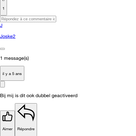
1
J
Joske2
1
message(s)
il y a 5 ans
Bij mij is dit ook dubbel geactiveerd
Aimer
Répondre