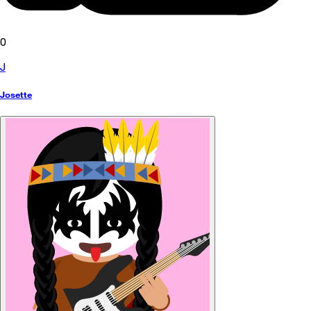
0
J
Josette