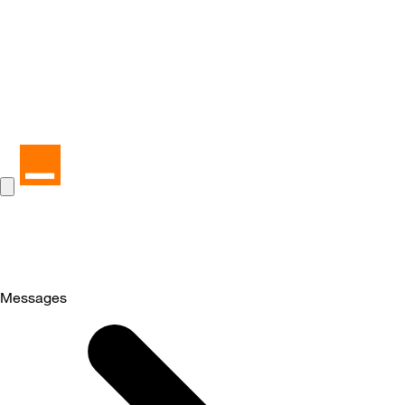
Messages
Selected
Messages