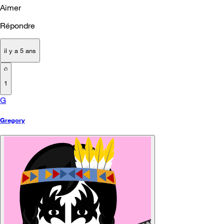
Aimer
Répondre
il y a 5 ans
1
G
Gregory