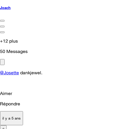
Joach
+12 plus
50
Messages
@Josette
dankjewel.
Aimer
Répondre
il y a 5 ans