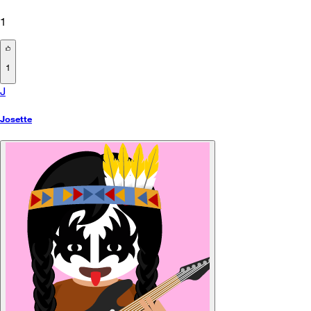
1
1
J
Josette