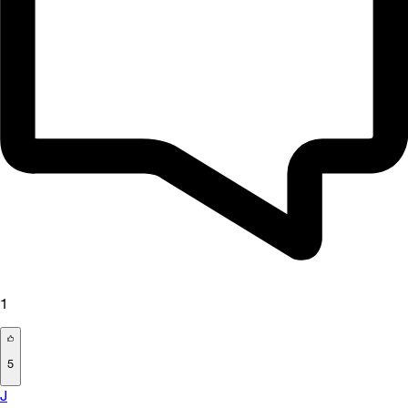
1
5
J